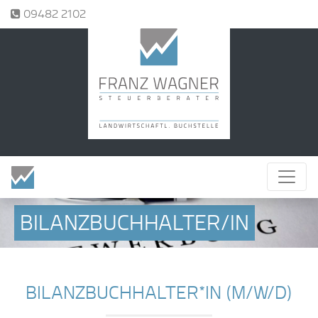
Tel.:
09482 2102
BILANZBUCHHALTER/IN
BILANZBUCHHALTER*IN (M/W/D)